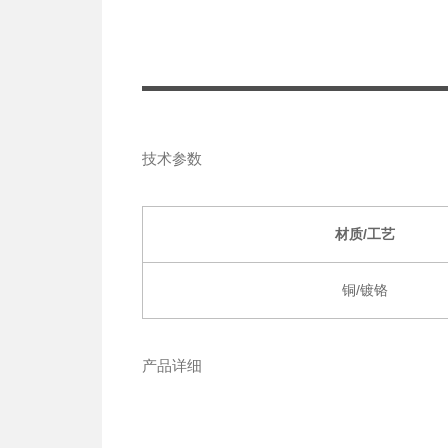
技术参数
材质/工艺
铜/镀铬
产品详细